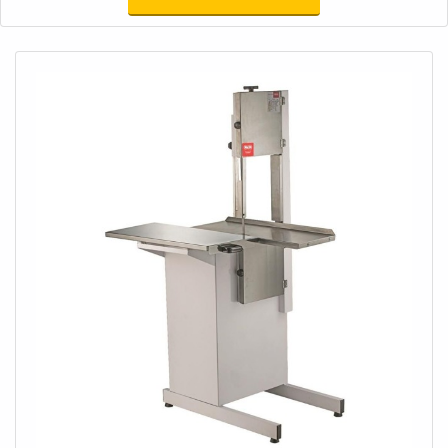
proteger instalações e equipamentos contra danos
ocasionados por problemas com a aceleração, visto que o
dispositivo consegue monitorar a variável durante as
operações. Devido a eficiência do aparelho, é possível que
sua utilização seja muito importante em indústrias de um
modo geral, especialmente as que necessitam de alta
precisão nos processos produtivos e indústrias dos mais
variados setores.No entanto não podemos esquecer que
tem como ponto de destaque na sua utilização fatores como
o aumento da imunidade a ruído e a certificação E1, padrões
que compõem sua marca registrada, tornando seu uso
indispensável.Sensores de aceleração tem em vários lugares,
mas qualidade garantida só é possível encontrar na Pró
Solution. Segue abaixo alguns diferenciais:Aumento da
imunidade a ruído;Customização do range de medição;Alta
confiabilidade de checagem.Certificação E1;Certificação
GL;Aplicações em off-road;Aplicações marítimas;Entre
outros.sensor de aceleração da mais alta qualidadeNa Pró
Solution é possível encontrar o que há de melhor em