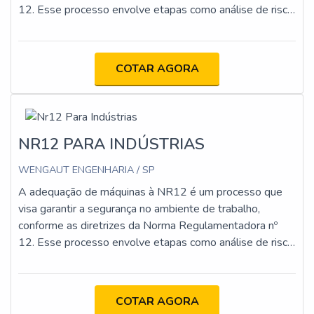
12. Esse processo envolve etapas como análise de risco,
implementação de proteções físicas e dispositivos de
segurança, atualização da documentação técnica e
capacitação dos operadores. O objetivo é minimizar os
COTAR AGORA
riscos de acidentes e assegurar que as máquinas
estejam em conformidade com os requisitos legais e
técnicos.
NR12 PARA INDÚSTRIAS
WENGAUT ENGENHARIA / SP
A adequação de máquinas à NR12 é um processo que
visa garantir a segurança no ambiente de trabalho,
conforme as diretrizes da Norma Regulamentadora nº
12. Esse processo envolve etapas como análise de risco,
implementação de proteções físicas e dispositivos de
segurança, atualização da documentação técnica e
capacitação dos operadores. O objetivo é minimizar os
COTAR AGORA
riscos de acidentes e assegurar que as máquinas