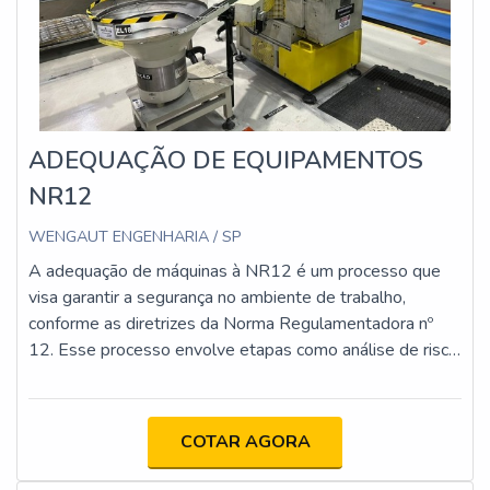
ADEQUAÇÃO DE EQUIPAMENTOS
NR12
WENGAUT ENGENHARIA / SP
A adequação de máquinas à NR12 é um processo que
visa garantir a segurança no ambiente de trabalho,
conforme as diretrizes da Norma Regulamentadora nº
12. Esse processo envolve etapas como análise de risco,
implementação de proteções físicas e dispositivos de
segurança, atualização da documentação técnica e
capacitação dos operadores. O objetivo é minimizar os
COTAR AGORA
riscos de acidentes e assegurar que as máquinas
estejam em conformidade com os requisitos legais e