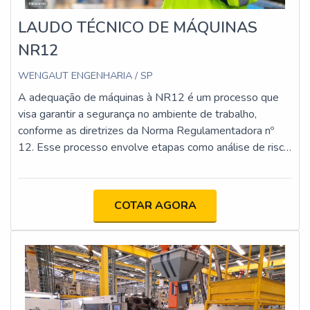
LAUDO TÉCNICO DE MÁQUINAS
NR12
WENGAUT ENGENHARIA / SP
A adequação de máquinas à NR12 é um processo que
visa garantir a segurança no ambiente de trabalho,
conforme as diretrizes da Norma Regulamentadora nº
12. Esse processo envolve etapas como análise de risco,
implementação de proteções físicas e dispositivos de
segurança, atualização da documentação técnica e
capacitação dos operadores. O objetivo é minimizar os
COTAR AGORA
riscos de acidentes e assegurar que as máquinas
estejam em conformidade com os requisitos legais e
técnicos.