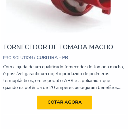
FORNECEDOR DE TOMADA MACHO
/ CURITIBA - PR
PRO SOLUTION
Com a ajuda de um qualificado fornecedor de tomada macho,
é possível garantir um objeto produzido de polímeros
termoplásticos, em especial o ABS e a poliamida, que
quando na potência de 20 amperes asseguram benefícios
incomparáveis.o produto oferece diversas vantagensO
dispositivo, ainda, tem como característica a alta eficiência e
COTAR AGORA
durabilidade, garantindo um aumento da qualidade com
retenção dos custos a médio e longo prazo e, em alguns
casos específicos, logo nos primeiros meses. Além disso,