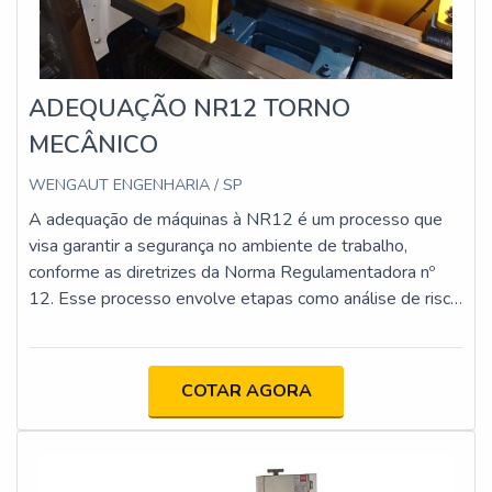
ADEQUAÇÃO NR12 TORNO
MECÂNICO
WENGAUT ENGENHARIA / SP
A adequação de máquinas à NR12 é um processo que
visa garantir a segurança no ambiente de trabalho,
conforme as diretrizes da Norma Regulamentadora nº
12. Esse processo envolve etapas como análise de risco,
implementação de proteções físicas e dispositivos de
segurança, atualização da documentação técnica e
capacitação dos operadores. O objetivo é minimizar os
COTAR AGORA
riscos de acidentes e assegurar que as máquinas
estejam em conformidade com os requisitos legais e
técnicos.