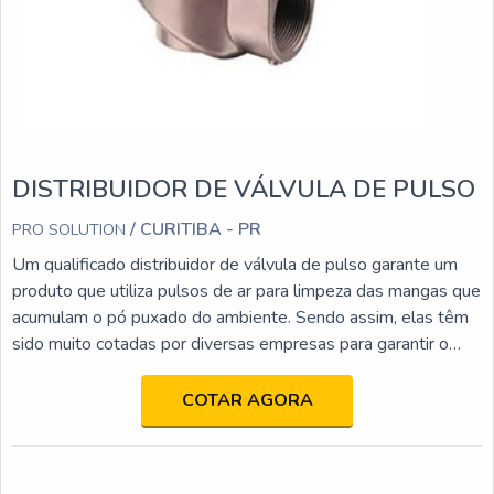
DISTRIBUIDOR DE VÁLVULA DE PULSO
/ CURITIBA - PR
PRO SOLUTION
Um qualificado distribuidor de válvula de pulso garante um
produto que utiliza pulsos de ar para limpeza das mangas que
acumulam o pó puxado do ambiente. Sendo assim, elas têm
sido muito cotadas por diversas empresas para garantir o
controle de poluição do ar.mais informações sobre o
produtoO pó é jogado em um recipiente e eliminado. O
COTAR AGORA
sistema é automático e utiliza jatos de ar comprimido em
contracorrente com uma unidade de controle eletrônico para
variar a frequência dos jatos de limpeza, dependendo do grau