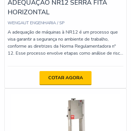
ADEQUAÇÃO NR12 SERRA FITA
HORIZONTAL
WENGAUT ENGENHARIA / SP
A adequação de máquinas à NR12 é um processo que
visa garantir a segurança no ambiente de trabalho,
conforme as diretrizes da Norma Regulamentadora nº
12. Esse processo envolve etapas como análise de risco,
implementação de proteções físicas e dispositivos de
segurança, atualização da documentação técnica e
capacitação dos operadores. O objetivo é minimizar os
COTAR AGORA
riscos de acidentes e assegurar que as máquinas
estejam em conformidade com os requisitos legais e
técnicos.