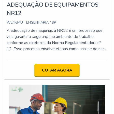
ADEQUAÇÃO DE EQUIPAMENTOS
NR12
WENGAUT ENGENHARIA / SP
A adequação de máquinas à NR12 é um processo que
visa garantir a segurança no ambiente de trabalho,
conforme as diretrizes da Norma Regulamentadora nº
12. Esse processo envolve etapas como análise de risco,
implementação de proteções físicas e dispositivos de
segurança, atualização da documentação técnica e
capacitação dos operadores. O objetivo é minimizar os
COTAR AGORA
riscos de acidentes e assegurar que as máquinas
estejam em conformidade com os requisitos legais e
técnicos.