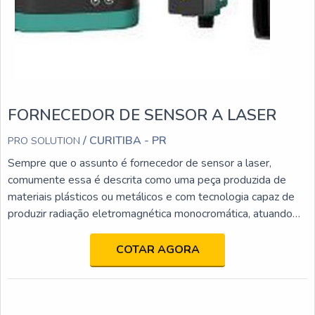
FORNECEDOR DE SENSOR A LASER
/ CURITIBA - PR
PRO SOLUTION
Sempre que o assunto é fornecedor de sensor a laser,
comumente essa é descrita como uma peça produzida de
materiais plásticos ou metálicos e com tecnologia capaz de
produzir radiação eletromagnética monocromática, atuando
em diferentes tipos de atividades, visto que pode ser
encontrada nos modelos de posição, distância,
COTAR AGORA
monitoramento, medição, dentre vários outros.demais
características do equipamentoÉ indispensável para a
qualidade em empresas de todos os segmentos industriais