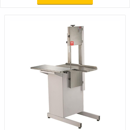
proteger instalações e equipamentos contra danos
ocasionados por problemas com a aceleração, visto que o
dispositivo consegue monitorar a variável durante as
operações. Devido a eficiência do aparelho, é possível que
sua utilização seja muito importante em indústrias de um
modo geral, especialmente as que necessitam de alta
precisão nos processos produtivos e indústrias dos mais
variados setores.No entanto não podemos esquecer que
tem como ponto de destaque na sua utilização fatores como
o aumento da imunidade a ruído e a certificação E1, padrões
que compõem sua marca registrada, tornando seu uso
indispensável.Sensores de aceleração tem em vários lugares,
mas qualidade garantida só é possível encontrar na Pró
Solution. Segue abaixo alguns diferenciais:Aumento da
imunidade a ruído;Customização do range de medição;Alta
confiabilidade de checagem.Certificação E1;Certificação
GL;Aplicações em off-road;Aplicações marítimas;Entre
outros.sensor de aceleração da mais alta qualidadeNa Pró
Solution é possível encontrar o que há de melhor em