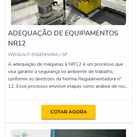
ADEQUAÇÃO DE EQUIPAMENTOS
NR12
WENGAUT ENGENHARIA / SP
A adequação de máquinas à NR12 é um processo que
visa garantir a segurança no ambiente de trabalho,
conforme as diretrizes da Norma Regulamentadora nº
12. Esse processo envolve etapas como análise de risco,
implementação de proteções físicas e dispositivos de
segurança, atualização da documentação técnica e
capacitação dos operadores. O objetivo é minimizar os
COTAR AGORA
riscos de acidentes e assegurar que as máquinas
estejam em conformidade com os requisitos legais e
técnicos.