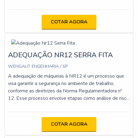
COTAR AGORA
ADEQUAÇÃO NR12 SERRA FITA
WENGAUT ENGENHARIA / SP
A adequação de máquinas à NR12 é um processo que
visa garantir a segurança no ambiente de trabalho,
conforme as diretrizes da Norma Regulamentadora nº
12. Esse processo envolve etapas como análise de risco,
implementação de proteções físicas e dispositivos de
segurança, atualização da documentação técnica e
capacitação dos operadores. O objetivo é minimizar os
COTAR AGORA
riscos de acidentes e assegurar que as máquinas
estejam em conformidade com os requisitos legais e