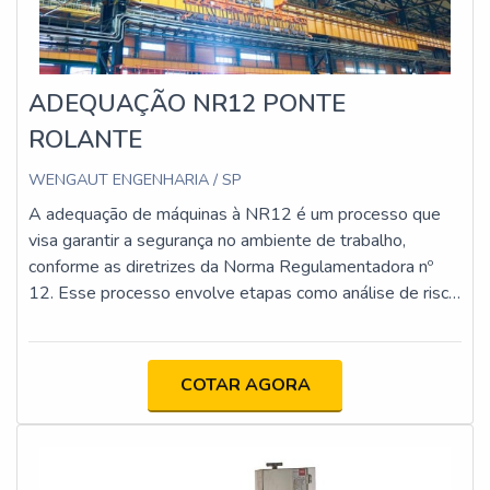
ADEQUAÇÃO NR12 PONTE
ROLANTE
WENGAUT ENGENHARIA / SP
A adequação de máquinas à NR12 é um processo que
visa garantir a segurança no ambiente de trabalho,
conforme as diretrizes da Norma Regulamentadora nº
12. Esse processo envolve etapas como análise de risco,
implementação de proteções físicas e dispositivos de
segurança, atualização da documentação técnica e
capacitação dos operadores. O objetivo é minimizar os
COTAR AGORA
riscos de acidentes e assegurar que as máquinas
estejam em conformidade com os requisitos legais e
técnicos.