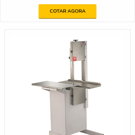
temperatura -40 a 85 °C (-40 a 185°F).principais
características oferecidas pelo produtoÉ muito utilizado para
COTAR AGORA
proteger instalações e equipamentos contra danos
ocasionados por problemas com a aceleração, visto que o
dispositivo consegue monitorar a variável durante as
operações. Devido a eficiência do aparelho, é possível que
sua utilização seja muito importante em indústrias de um
modo geral, especialmente as que necessitam de alta
precisão nos processos produtivos e indústrias dos mais
variados setores.No entanto não podemos esquecer que
tem como ponto de destaque na sua utilização fatores como
o aumento da imunidade a ruído e a certificação E1, padrões
que compõem sua marca registrada, tornando seu uso
indispensável.Sensores de aceleração tem em vários lugares,
mas qualidade garantida só é possível encontrar na Pró
Solution. Segue abaixo alguns diferenciais:Aumento da
imunidade a ruído;Customização do range de medição;Alta
confiabilidade de checagem.Certificação E1;Certificação
GL;Aplicações em off-road;Aplicações marítimas;Entre