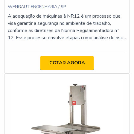
WENGAUT ENGENHARIA / SP
A adequação de máquinas à NR12 é um processo que
visa garantir a segurança no ambiente de trabalho,
conforme as diretrizes da Norma Regulamentadora nº
12. Esse processo envolve etapas como análise de risco,
implementação de proteções físicas e dispositivos de
segurança, atualização da documentação técnica e
capacitação dos operadores. O objetivo é minimizar os
COTAR AGORA
riscos de acidentes e assegurar que as máquinas
estejam em conformidade com os requisitos legais e
técnicos.