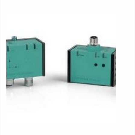
produto e que cumpre com a Norma Regulamentadora do
setor. Isso evita não só prejuízos financeiros, como também
previne acidentes.mais características dos relés de
sobrecargaO produto é, em geral, instalado de forma
intercalada entre as fases do equipamento a ser protegido,
como motores, por exemplo. Quando esse equipamento
realiza atividades que puxam mais energia do que suas
especificações permitem, os relés atuam desarmando os
circuitos do motor, o que previne:Fechamento de
curtos;Derretimento de componentes;Princípios de
incêndio;Entre outros riscos.Outras atividades para as quais
os relés são requisitados envolvem a abertura de disjuntores,
disparo de alarmes, identificação de defeitos, realização de
sinalizações, entre várias outras que ajudam a trazer mais
segurança a diversos ambientes e às pessoas presentes
neles.a melhor empresa de relés de sobrecargaA Pró
Solution tem como objetivo principal garantir a satisfação
máxima de todos os nossos consumidores ao entregar