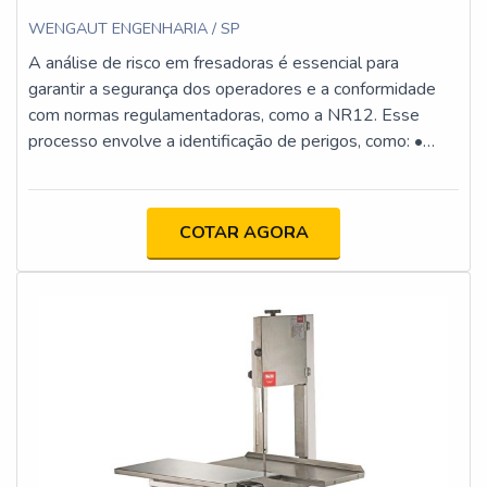
WENGAUT ENGENHARIA / SP
A análise de risco em fresadoras é essencial para
garantir a segurança dos operadores e a conformidade
com normas regulamentadoras, como a NR12. Esse
processo envolve a identificação de perigos, como: •
Contato com partes móveis: Risco de esmagamento ou
amputação. • Projeção de cavacos: Possibilidade de
lesões oculares e cortes. • Ruído e vibração: Impactos na
COTAR AGORA
saúde auditiva e muscular. • Falhas elétricas: Risco de
choque elétrico e incêndios.