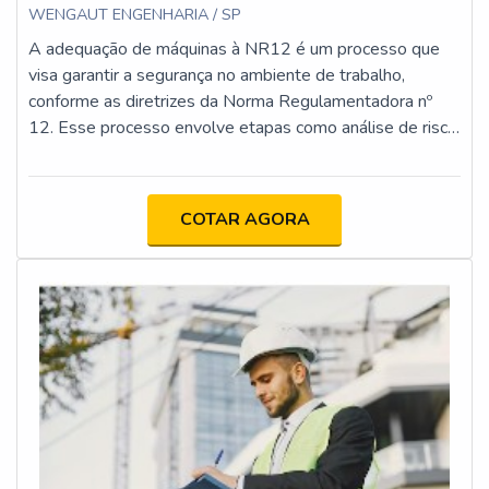
WENGAUT ENGENHARIA / SP
A adequação de máquinas à NR12 é um processo que
visa garantir a segurança no ambiente de trabalho,
conforme as diretrizes da Norma Regulamentadora nº
12. Esse processo envolve etapas como análise de risco,
implementação de proteções físicas e dispositivos de
segurança, atualização da documentação técnica e
capacitação dos operadores. O objetivo é minimizar os
COTAR AGORA
riscos de acidentes e assegurar que as máquinas
estejam em conformidade com os requisitos legais e
técnicos.